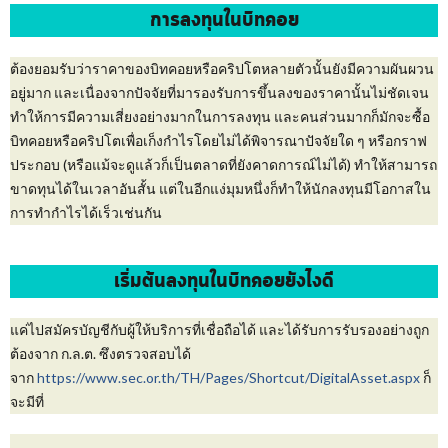
การลงทุนในบิทคอย
ต้องยอมรับว่าราคาของบิทคอยหรือคริปโตหลายตัวนั้นยังมีความผันผวน
อยู่มาก และเนื่องจากปัจจัยที่มารองรับการขึ้นลงของราคานั้นไม่ชัดเจน
ทำให้การมีความเสี่ยงอย่างมากในการลงทุน และคนส่วนมากก็มักจะซื้อ
บิทคอยหรือคริปโตเพื่อเก็งกำไรโดยไม่ได้พิจารณาปัจจัยใด ๆ หรือกราฟ
ประกอบ (หรือแม้จะดูแล้วก็เป็นตลาดที่ยังคาดการณ์ไม่ได้) ทำให้สามารถ
ขาดทุนได้ในเวลาอันสั้น แต่ในอีกแง่มุมหนึ่งก็ทำให้นักลงทุนมีโอกาสใน
การทำกำไรได้เร็วเช่นกัน
เริ่มต้นลงทุนในบิทคอยยังไงดี
แค่ไปสมัครบัญชีกับผู้ให้บริการที่เชื่อถือได้ และได้รับการรับรองอย่างถูก
ต้องจาก ก.ล.ต. ซึงตรวจสอบได้
จาก
https://www.sec.or.th/TH/Pages/Shortcut/DigitalAsset.aspx
ก็
จะมีที่