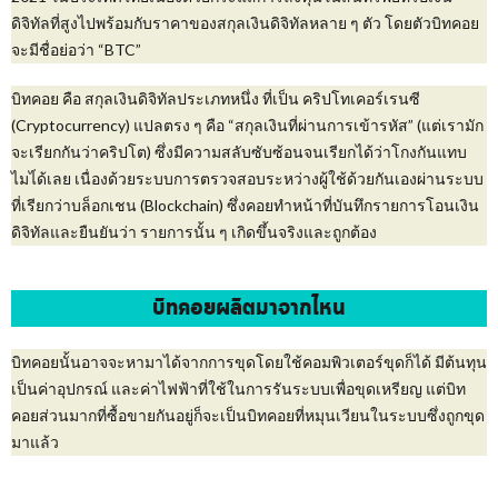
ดิจิทัลที่สูงไปพร้อมกับราคาของสกุลเงินดิจิทัลหลาย ๆ ตัว โดยตัวบิทคอย
จะมีชื่อย่อว่า “BTC”
บิทคอย คือ สกุลเงินดิจิทัลประเภทหนึ่ง ที่เป็น คริปโทเคอร์เรนซี
(Cryptocurrency) แปลตรง ๆ คือ “สกุลเงินที่ผ่านการเข้ารหัส” (แต่เรามัก
จะเรียกกันว่าคริปโต) ซึ่งมีความสลับซับซ้อนจนเรียกได้ว่าโกงกันแทบ
ไมไ่ด้เลย เนื่องด้วยระบบการตรวจสอบระหว่างผู้ใช้ด้วยกันเองผ่านระบบ
ที่เรียกว่าบล็อกเชน (Blockchain) ซึ่งคอยทำหน้าที่บันทึกรายการโอนเงิน
ดิจิทัลและยืนยันว่า รายการนั้น ๆ เกิดขึ้นจริงและถูกต้อง
บิทคอยผลิตมาจากไหน
บิทคอยนั้นอาจจะหามาได้จากการขุดโดยใช้คอมพิวเตอร์ขุดก็ได้ มีต้นทุน
เป็นค่าอุปกรณ์ และค่าไฟฟ้าที่ใช้ในการรันระบบเพื่อขุดเหรียญ แต่บิท
คอยส่วนมากที่ซื้อขายกันอยู่ก็จะเป็นบิทคอยที่หมุนเวียนในระบบซึ่งถูกขุด
มาแล้ว