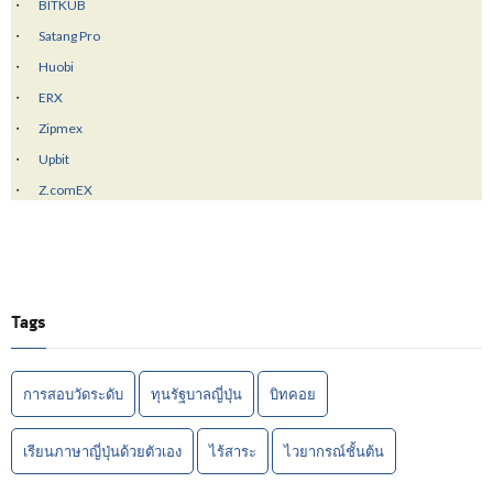
BITKUB
Satang Pro
Huobi
ERX
Zipmex
Upbit
Z.comEX
Tags
การสอบวัดระดับ
ทุนรัฐบาลญี่ปุ่น
บิทคอย
เรียนภาษาญี่ปุ่นด้วยตัวเอง
ไร้สาระ
ไวยากรณ์ชั้นต้น