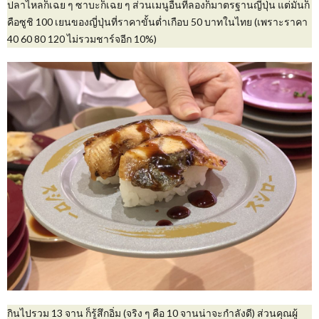
ปลาไหลก็เฉย ๆ ซาบะก็เฉย ๆ ส่วนเมนูอื่นที่ลองก็มาตรฐานญี่ปุ่น แต่มันก็
คือซูชิ 100 เยนของญี่ปุ่นที่ราคาขั้นต่ำเกือบ 50 บาทในไทย (เพราะราคา
40 60 80 120 ไม่รวมชาร์จอีก 10%)
กินไปรวม 13 จาน ก็รู้สึกอิ่ม (จริง ๆ คือ 10 จานน่าจะกำลังดี) ส่วนคุณผู้