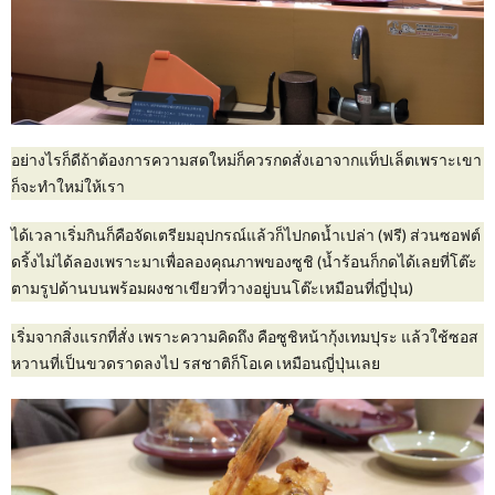
อย่างไรก็ดีถ้าต้องการความสดใหม่ก็ควรกดสั่งเอาจากแท็ปเล็ตเพราะเขา
ก็จะทำใหม่ให้เรา
ได้เวลาเริ่มกินก็คือจัดเตรียมอุปกรณ์แล้วก็ไปกดน้ำเปล่า (ฟรี) ส่วนซอฟต์
ดริ้งไม่ได้ลองเพราะมาเพื่อลองคุณภาพของซูชิ (น้ำร้อนก็กดได้เลยที่โต๊ะ
ตามรูปด้านบนพร้อมผงชาเขียวที่วางอยู่บนโต๊ะเหมือนที่ญี่ปุ่น)
เริ่มจากสิ่งแรกที่สั่ง เพราะความคิดถึง คือซูชิหน้ากุ้งเทมปุระ แล้วใช้ซอส
หวานที่เป็นขวดราดลงไป รสชาติก็โอเค เหมือนญี่ปุ่นเลย