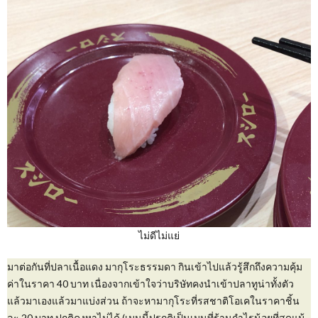
ไม่ดีไม่แย่
มาต่อกันที่ปลาเนื้อแดง มากุโระธรรมดา กินเข้าไปแล้วรู้สึกถึงความคุ้ม
ค่าในราคา 40 บาท เนื่องจากเข้าใจว่าบริษัทคงนำเข้าปลาทูน่าทั้งตัว
แล้วมาเองแล้วมาแบ่งส่วน ถ้าจะหามากุโระที่รสชาติโอเคในราคาชิ้น
ละ 20 บาท ปกติคงหาไม่ได้ (เมนูนี้ปรกติเป็นเมนูที่ร้านกำไรน้อยที่สุดแม้