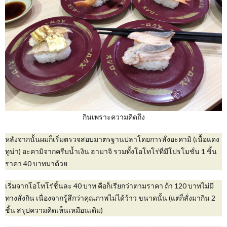
กินเพราะความคิดถึง
หลังจากนั้นผมก็เริ่มตรวจสอบมาตรฐานปลาโดยการสั่งอะคามิ (เนื้อแดง
ทูน่า) อะคามิจากครีบน้ำเงิน ฮามาจิ รวมทั้งโอโทโร่ที่มีโปรโมชั่น 1 ชิ้น
ราคา 40 บาทมาด้วย
เริ่มจากโอโทโร่ชิ้นละ 40 บาท คือก็เรียกว่าตามราคา ถ้า 120 บาทไม่มี
ทางสั่งกิน เนื่องจากรู้สึกว่าคุณภาพไม่ได้ว้าว ขนาดนั้น (แต่ก็สั่งมากิน 2
ชิ้น สรุปความคิดเห็นเหมือนเดิม)