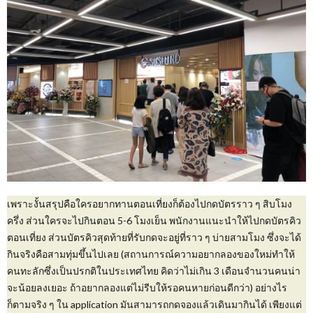
เพราะงั้นสรุปคือใครอยากทานตอนเที่ยงก็ต้องไปกดบัตรราว ๆ สิบโมง
ครึ่ง ส่วนใครจะไปกินตอน 5-6 โมงเย็น พนักงานแนะนำให้ไปกดบัตรคิว
ตอนเที่ยง ส่วนบัตรคิวสุดท้ายที่รับกดจะอยู่ที่ราว ๆ บ่ายสามโมง ซึ่งจะได้
กินจริงคือสามทุ่มขึ้นไปเลย (สถานการณ์ความอยากลองของใหม่ทำให้
คนทะลักซึ่งเป็นปรกติในประเทศไทย คิดว่าไม่เกิน 3 เดือนจำนวนคนน่า
จะน้อยลงเยอะ ถ้าอยากลองแต่ไม่รีบให้รอคนหายก่อนดีกว่า) อย่างไร
ก็ตามจริง ๆ ใน application มันสามารถกดจองแล้วเดินมากินได้ เพียงแต่