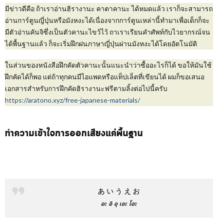
มีข่าวดีคือ ถ้าเราอ่านฮิรางานะ คาตาคานะ ได้หมดแล้ว เราก็จะสามารถ
อ่านการ์ตูนญี่ปุ่นหรือมังหงะได้เนื่องจากการ์ตูนเหล่านี้ทำมาเพื่อเด็กก็จะ
มีตัวอ่านคันจิซึ่งเป็นตัวคานะไขว้ไว้ ถาเราเรียนคำศัพท์กับไวยากรณ์จน
ได้พื้นฐานแล้ว ก็จะเริ่มฝึกฝนภาษาญี่ปุ่นผ่านมังหงะได้โดยอัตโนมัติ
ในส่วนของหนังสือฝึกคัดตัวคานะนั้นแนะนำว่าซื้ออะไรก็ได้ ขอให้มันใช้
ฝึกคัดได้ก็พอ แต่ถ้าทุกคนมีไอแพดหรือแท็ปเล็ตที่เขียนได้ ผมก็ขอเสนอ
เอกสารสำหรับการฝึกคัดฮิรางานะฟรีตามลิ้งต่อไปนี้ครับ
https://aratono.xyz/free-japanese-materials/
ทำความเข้าใจการออกเสียงแค่พื้นฐาน
あ い う え お
อะ อิ อุ เอะ โอะ