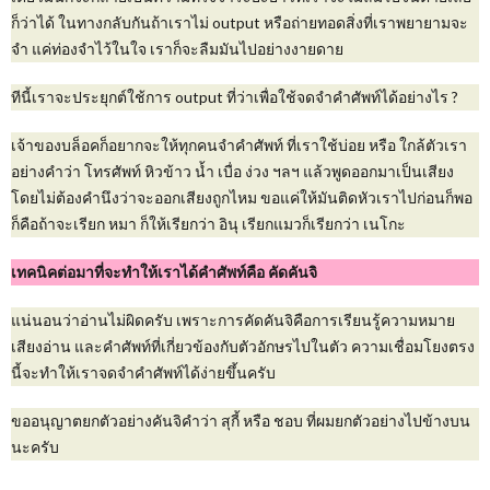
ก็ว่าได้ ในทางกลับกันถ้าเราไม่ output หรือถ่ายทอดสิ่งที่เราพยายามจะ
จำ แค่ท่องจำไว้ในใจ เราก็จะลืมมันไปอย่างงายดาย
ทีนี้เราจะประยุกต์ใช้การ output ที่ว่าเพื่อใช้จดจำคำศัพท์ได้อย่างไร ?
เจ้าของบล็อคก็อยากจะให้ทุกคนจำคำศัพท์ ที่เราใช้บ่อย หรือ ใกล้ตัวเรา
อย่างคำว่า โทรศัพท์ หิวข้าว น้ำ เบื่อ ง่วง ฯลฯ แล้วพูดออกมาเป็นเสียง
โดยไม่ต้องคำนึงว่าจะออกเสียงถูกไหม ขอแค่ให้มันติดหัวเราไปก่อนก็พอ
ก็คือถ้าจะเรียก หมา ก็ให้เรียกว่า อินุ เรียกแมวก็เรียกว่า เนโกะ
เทคนิคต่อมาที่จะทำให้เราได้คำศัพท์คือ คัดคันจิ
แน่นอนว่าอ่านไม่ผิดครับ เพราะการคัดคันจิคือการเรียนรู้ความหมาย
เสียงอ่าน และคำศัพท์ที่เกี่ยวข้องกับตัวอักษรไปในตัว ความเชื่อมโยงตรง
นี้จะทำให้เราจดจำคำศัพท์ได้ง่ายขึ้นครับ
ขออนุญาตยกตัวอย่างคันจิคำว่า สุกี้ หรือ ชอบ ที่ผมยกตัวอย่างไปข้างบน
นะครับ