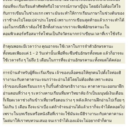
ก่อนที่จะเริ่มเรียนคำศัพท์หรือไวยากรณ์ภาษาญี่ปุ่น โดยยังไม่ต้องใส่ใจ
กับการเขียนในช่วงแรก เพราะมันจะทำให้การเรียนภาษาในช่วงต้นของ
เราช้าลงไปโดยเปล่าประโยชน์ เพราะการเขียนสุดท้ายแล้วเราจะทำได้
เองในกรณีที่เราต้องใช้ อีกทั้งส่วนมากเราจะพิมพ์อักษรคานะใน
คอมพิวเตอร์หรือสมาร์ทโฟนเป็นกิจวัตรมากกว่าเขียนเวลาที่เราใช้จริง
ถ้าคุณพอจะมีเวลาว่าง คุณอาจจะใช้เวลาในการจำตัวอักษรคานะ
ทั้งหมดเพียงแค่ 1 – 2 วันเท่านั้นเพื่อที่จะซึมซับอักษรทั้งหมด แล้วก็อาจจะ
ใช้เวลาจริง ๆ ไม่ถึง 1 เดือนในการที่จะอ่านอักษรคานะทั้งหมดได้คล่อง
การบ้านสำหรับผู้ที่จะเริ่มเรียน เจ้าของบล็อคขอให้ทุกคนไปตั้งใจท่องฮิ
รางานะกับคาตาคานะจนกว่าจะอ่านได้โดยไม่ต้องคิด เพราะตอน
เจ้าของบล็อคเรียนแรก ๆ ก็ปริ้นตัวอักษรฮิรางานะ คาตาคานะออกมาฝึก
อ่านตอนที่ว่าง ๆ ระหว่างคาบเรียนที่มหาวิทยาลัย ถ้าเป็นมนุษย์เงินเดือน
ก็เจียดเวลาช่วงกินข้าวเที่ยวหรือตอนว่าง ๆ หลังเลิกงานฝึกอ่านไปเรื่อย ๆ
ไม่เกิน 1 เดือน ถึงจะน่าเบื่อ แต่ถ้าจำจนอ่านได้แล้วเราก็จะจำได้ตลอดไป
เพราะในบทเรียนหรือหนังสือที่เราจะใช้มันจะมีฮิรางานะกับคาตาคานะ
โผล่มาให้เราทบทวนเสมอ จนเราจำได้เองแม้จะไม่อยากจำก็ตาม