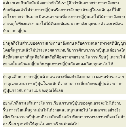
แค่เราเคยชินกับมันน้อยกว่าทำให้เรารู้สึกว่ามันยากกว่าภาษาอังกฤษ
ท้ายที่สุดแล้วไม่ว่าภาษาญี่ปุ่นหรือภาษาอังกฤษ ถ้าอยู่ในระดับสูง ก็ไม่มี
อะไรยากกว่ากันมาก มีคนหลายคนที่เก่งภาษาญี่ปุ่นแต่ไม่ได้ภาษาอังกฤษ
สาเหตุก็เพียงแค่เขาคงไม่ได้คิดจะพัฒนาภาษาอังกฤษของตัวเองเหมือน
กับภาษาญี่ปุ่น
มาพูดถึงในส่วนของความเก่งภาษาอังกฤษ หรือความฉลาดทางสติปัญญา
โดยพื้นฐานแล้วไม่น่าจะส่งผลกระทบกับการศึกษาภาษาญี่ปุ่นแต่อย่างใด
สิ่งที่ส่งผลมากที่สุดคือวินัยหรือก็คือความพยายามในการเรียนรู้ เพราะไม่
อย่างนั้นแล้วคนญี่ปุ่นก็คงพูดภาษาญี่ปุ่นกันคล่องเกือบทุกคนไม่ได้
ถ้าคุณศึกษาภาษาญี่ปุ่นด้วยแนวทางที่ผมกำลังจะกล่าว ผมขอรับรองเลย
ว่าคุณจะเก่งภาษาญี่ปุ่นในระดับที่ว่าสามารถเถียงกับคนญี่ปุ่นด้วยภาษา
ญี่ปุ่นราวกับภาษาแม่ของคุณได้เลย
อย่างไรก็ตาม เส้นทางในการเรียนภาษาญี่ปุ่นของคุณอาจจะไม่ได้ราบ
รื่น การเรียนพื้นฐานมันไม่ได้ง่ายและสนุกเสมอไป โดยเฉพาะอย่างยิ่ง
เมื่อเรียนภาษาญี่ปุ่นจนถึงระดับหนึ่งแล้ว พัฒนาการทางภาษาก็จะเริ่มช้า
ลงเรื่อย ๆ จนทำให้คุณไม่อยากเรียนมันต่อไป