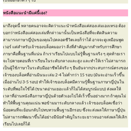
หนังสือแนะนำมีแค่นี้เอง?
มาถึงจุดนี้ หลายคนอาจจะคิดว่าแนะนำหนังสือแค่สองเล่มเองเหรอ ต้อง
บอกว่าหนังสือแค่สองเล่มที่กล่าวมานั้นเป็นหนังสือที่จะตัดสินความ
สามารถภาษาญี่ปุ่นของคุณไปตลอดชีวิตเลยก็ว่าได้ อาจจะดูเหมือนพูด
เวอร์ แต่สำหรับเจ้าของบล็อคมองว่า สิ่งที่สำคัญมากสำหรับการศึกษา
ภาษาคือพื้นฐานที่แน่น ถ้าเราเรียนไปแบบไม่รู้พื้นฐานจริง ๆ สุดท้ายเรา
จะไปตายตอนที่เราเรียนในระดับกลางและสูง และทำให้เราไม่สามารถ
เป็นผู้ใช้ภาษาในระดับมืออาชีพได้จริง ๆ ยืนยันจากประสบการณ์ตรงของ
เจ้าของบล็อคที่อ่านมินนะเล่ม 2-4 ไม่ต่ำกว่า 15 รอบ (มันจะอ่านเร็วขึ้น
เมื่ออ่านไป 3-5 รอบ) ทำให้เจ้าของบล็อคมีความรู้พื้นฐานภาษาญี่ปุ่นใน
ระดับที่พอใจใช้ได้ (ขนาดอ่านเยอะแล้วก็ไม่ได้สมบูรณ์แบบ) ส่งผลให้
เวลาที่อ่านหนังสือภาษาญี่ปุ่นด้วยตัวเองไปได้เร็วขึ้นอย่างมาก ถ้าคุณไม่
ทำให้พื้นฐานคุณแน่น พอข้ามมาระดับกลางแล้ว เจ้าของบล็อคเชื่อว่า
น้อยคนที่จะย้อนกลับไปทบทวนพื้นฐานอีกรอบ ซึ่งจะส่งผลให้ภาษาญี่ปุ่น
ไม่สามารถพัฒนาขึ้นได้อย่างมีนัยสำคัญในระยะยาวจนอาจส่งผลให้เลิก
เรียนไปเลยก็ได้