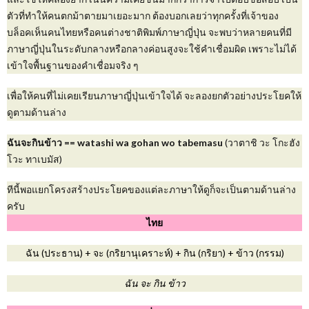
ตัวที่ทำให้คนตกม้าตายมาเยอะมาก ต้องบอกเลยว่าทุกครั้งที่เจ้าของ
บล็อคเห็นคนไทยหรือคนต่างชาติพิมพ์ภาษาญี่ปุ่น จะพบว่าหลายคนที่มี
ภาษาญี่ปุ่นในระดับกลางหรือกลางค่อนสูงจะใช้คำเชื่อมผิด เพราะไม่ได้
เข้าใจพื้นฐานของคำเชื่อมจริง ๆ
เพื่อให้คนที่ไม่เคยเรียนภาษาญี่ปุ่นเข้าใจได้ จะลองยกตัวอย่างประโยคให้
ดูตามด้านล่าง
ฉันจะกินข้าว == watashi wa gohan wo tabemasu
(วาตาชิ วะ โกะฮัง
โวะ ทาเบมัส)
ทีนี้พอแยกโครงสร้างประโยคของแต่ละภาษาให้ดูก็จะเป็นตามด้านล่าง
ครับ
ไทย
ฉัน (ประธาน) + จะ (กริยานุเคราะห์) + กิน (กริยา) + ข้าว (กรรม)
ฉัน จะ กิน ข้าว