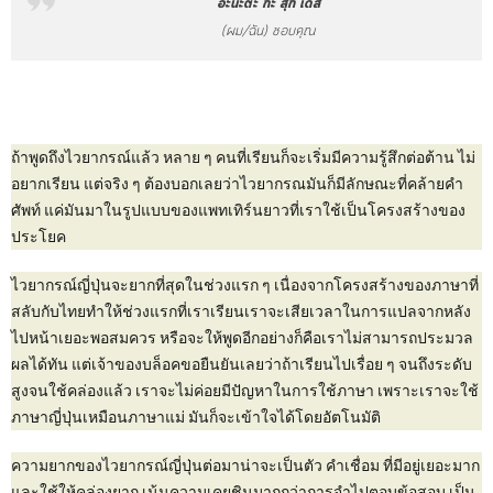
อะนะตะ ก๊ะ สุกิ เดส
(ผม/ฉัน) ชอบคุณ
ถ้าพูดถึงไวยากรณ์แล้ว หลาย ๆ คนที่เรียนก็จะเริ่มมีความรู้สึกต่อต้าน ไม่
อยากเรียน แต่จริง ๆ ต้องบอกเลยว่าไวยากรณมันก็มีลักษณะที่คล้ายคำ
ศัพท์ แค่มันมาในรูปแบบของแพทเทิร์นยาวที่เราใช้เป็นโครงสร้างของ
ประโยค
ไวยากรณ์ญี่ปุ่นจะยากที่สุดในช่วงแรก ๆ เนื่องจากโครงสร้างของภาษาที่
สลับกับไทยทำให้ช่วงแรกที่เราเรียนเราจะเสียเวลาในการแปลจากหลัง
ไปหน้าเยอะพอสมควร หรือจะให้พูดอีกอย่างก็คือเราไม่สามารถประมวล
ผลได้ทัน แต่เจ้าของบล็อคขอยืนยันเลยว่าถ้าเรียนไปเรื่อย ๆ จนถึงระดับ
สูงจนใช้คล่องแล้ว เราจะไม่ค่อยมีปัญหาในการใช้ภาษา เพราะเราจะใช้
ภาษาญี่ปุ่นเหมือนภาษาแม่ มันก็จะเข้าใจได้โดยอัตโนมัติ
ความยากของไวยากรณ์ญี่ปุ่นต่อมาน่าจะเป็นตัว คำเชื่อม ที่มีอยู่เยอะมาก
และใช้ให้คล่องยาก เน้นความเคยชินมากกว่าการจำไปตอบข้อสอบ เป็น