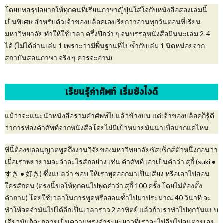
โดยบทสรุปอยากให้ทุกคนที่เรียนภาษาญี่ปุ่นใส่ใจกับหนังสือสองเล่มนี้
เป็นพิเศษ สำหรับตัวเจ้าของบล็อคเองเรียกว่าอ่านทุกวันตอนที่เรียน
มหาวิทยาลัย ทำให้ใช้เวลา ครึ่งปีกว่า ๆ จนบรรลุหนังสือมินนะเล่ม 2-4
ได้ (ไม่ได้อ่านเล่ม 1 เพราะว่ามีพื้นฐานที่ไปซ้ำกับเล่ม 1 นิดหน่อยจาก
สถาบันสอนภาษา จริง ๆ ควรจะอ่าน)
เรียนรู้คำศัพท์ เริ่มยังไงดี
แม้ว่าจะแนะนำหนังสือรวมคำศัพท์ไปแล้วข้างบน แต่เจ้าของบล็อคก็รู้ดี
ว่าการท่องคำศัพท์จากหนังสือโดยไม่มีเป้าหมายมันน่าเบื่อมากแค่ไหน
ทีนี้ต้องขออนุญาตพูดถึงงานวิจัยของมหาวิทยาลัยซัสเซ็กส์ตัวหนึ่งก่อนว่า
เมื่อเราพยายามจะจำอะไรสักอย่าง เช่น คำศัพท์ เอาเป็นคำว่า สุกี้ (suki
•
すき
•
好き) ซึ่งแปลว่า ชอบ ให้เราพูดออกมาเป็นเสียง หรือเอาไปสอน
ใครสักคน (ตรงนี้ขอให้ทุกคนไปพูดคำว่า สุกี้ 100 ครั้ง โดยไม่ต้องตั้ง
คำถาม) โดยใช้เวลาในการพูดหรือสอนซ้ำไปมาประมาณ 40 วินาที จะ
ทำให้จดจำมันไปได้อีกเป็นเวลาราว 2 อาทิตย์ แล้วถ้าเราทำไปทุกวันแปบ
เดียวมันก็จะกลายเป็นความทรงจำระยะยาวที่เราจะไม่ลืมไปจนตายเลย