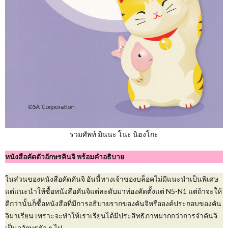
รวมศัพท์ มินนะ โนะ นิฮงโกะ
หนังสือคัดตัวอักษรคินจิ พร้อมคำอธิบาย
ในส่วนของหนังสือคัดคันจิ อันนี้ทางเจ้าของบล็อคไม่มีแนะนำเป็นพิเศษ
แต่แนะนำให้ซื้อหนังสือคันจิแต่ละดับมาท่องคัดตั้งแต่ N5-N1 แต่ถ้าจะให้
ดีกว่านั้นก็ซื้อหนังสือที่มีการอธิบายรากของคันจิหรือองค์ประกอบของคัน
จิมาเรียน เพราะจะทำให้เราเรียนได้มีประสิทธิภาพมากกว่าการจำคันจิ
เป็นออักษรตัว ๆ ไป