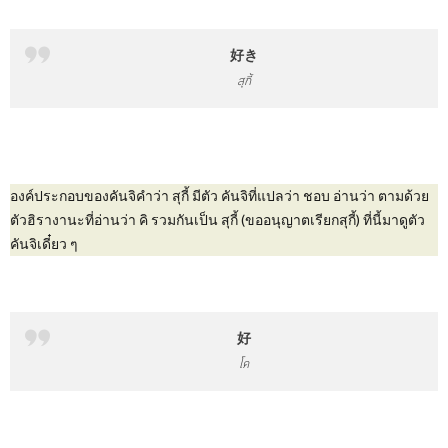
好き
สุกี้
องค์ประกอบของคันจิคำว่า สุกี้ มีตัว คันจิที่แปลว่า ชอบ อ่านว่า ตามด้วย
ตัวฮิรางานะที่อ่านว่า คิ รวมกันเป็น สุกี้ (ขออนุญาตเรียกสุกี้) ที่นี้มาดูตัว
คันจิเดี๋ยว ๆ
好
โค