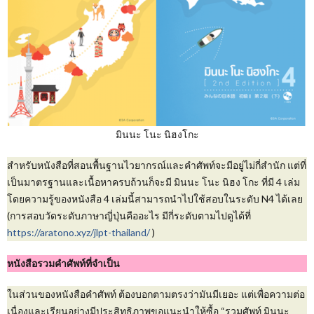
มินนะ โนะ นิฮงโกะ
สำหรับหนังสือที่สอนพื้นฐานไวยากรณ์และคำศัพท์จะมีอยู่ไม่กี่สำนัก แต่ที่
เป็นมาตรฐานและเนื้อหาครบถ้วนก็จะมี มินนะ โนะ นิฮง โกะ ที่มี 4 เล่ม
โดยความรู้ของหนังสือ 4 เล่มนี้สามารถนำไปใช้สอบในระดับ N4 ได้เลย
(การสอบวัดระดับภาษาญี่ปุ่นคืออะไร มีกี่ระดับตามไปดูได้ที่
https://aratono.xyz/jlpt-thailand/
)
หนังสือรวมคำศัพท์ที่จำเป็น
ในส่วนของหนังสือคำศัพท์ ต้องบอกตามตรงว่ามันมีเยอะ แต่เพื่อความต่อ
เนื่องและเรียนอย่างมีประสิทธิภาพขอแนะนำให้ซื้อ “รวมศัพท์ มินนะ