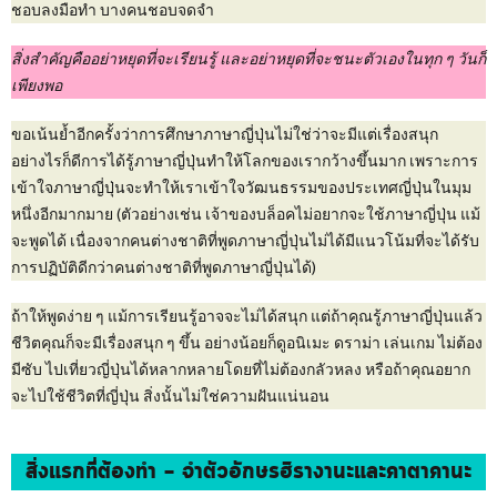
ชอบลงมือทำ บางคนชอบจดจำ
สิ่งสำคัญคืออย่าหยุดที่จะเรียนรู้ และอย่าหยุดที่จะชนะตัวเองในทุก ๆ วันก็
เพียงพอ
ขอเน้นย้ำอีกครั้งว่าการศึกษาภาษาญี่ปุ่นไม่ใช่ว่าจะมีแต่เรื่องสนุก
อย่างไรก็ดีการได้รู้ภาษาญี่ปุ่นทำให้โลกของเรากว้างขึ้นมาก เพราะการ
เข้าใจภาษาญี่ปุ่นจะทำให้เราเข้าใจวัฒนธรรมของประเทศญี่ปุ่นในมุม
หนึ่งอีกมากมาย (ตัวอย่างเช่น เจ้าของบล็อคไม่อยากจะใช้ภาษาญี่ปุ่น แม้
จะพูดได้ เนื่องจากคนต่างชาติที่พูดภาษาญี่ปุ่นไม่ได้มีแนวโน้มที่จะได้รับ
การปฏิบัติดีกว่าคนต่างชาติที่พูดภาษาญี่ปุ่นได้)
ถ้าให้พูดง่าย ๆ แม้การเรียนรู้อาจจะไม่ได้สนุก แต่ถ้าคุณรู้ภาษาญี่ปุ่นแล้ว
ชีวิตคุณก็จะมีเรื่องสนุก ๆ ขึ้น อย่างน้อยก็ดูอนิเมะ ดราม่า เล่นเกม ไม่ต้อง
มีซับ ไปเที่ยวญี่ปุ่นได้หลากหลายโดยที่ไม่ต้องกลัวหลง หรือถ้าคุณอยาก
จะไปใช้ชีวิตที่ญี่ปุ่น สิ่งนั้นไม่ใช่ความฝันแน่นอน
สิ่งแรกที่ต้องทำ – จำตัวอักษรฮิรางานะและคาตาคานะ