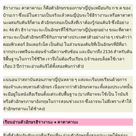
ฮิรางานะ คาตาคานะ ก็คือตัวอักษรของภาษาญี่ปุ่นเหมือนกับ ก ข ค ของ
บ้านเรา ซึ่งแม้ในความเป็นจริงแล้วคนญี่ปุ่นจะใช้ฮิรางานะหรือคาตาคา
นะผสมกับคันจิก็ตาม ตัวอักษรสองเป็นสิ่งที่เราต้องรู้ก่อนคันจิ ซึ่งมีอย่าง
ละ 46 ตัว ฮิรางานะจะเป็นอักษรที่ใช้กับภาษาญี่ปุ่นทุกอย่าง ขณะที่คาตา
คานะจะเป็นตัวอักษรที่ใช้กับภาษาต่างประเทศ (ตัวอย่างง่าย ๆ เช่นคำว่า
คอมพิวเตอร์ อินเตอร์เน็ต เป็นต้น) ในส่วนของคันจิที่เป็นอักษรที่มีที่มา
จากประเทศจีนจะค่อนข้างมีความซับซ้อน และมีมากถึง 2136 สำหรับคัน
จิพื้นฐานในการใช้ชีวิต เราจึงไม่ต้องรีบเรียน (เจ้าของบล็อคใช้เวลา
เกือบ 3 ปีกว่าจะอ่านคันจิได้ทั้งสองพันกว่าตัว)
แน่นอนว่าสถาบันสอนภาษาญี่ปุ่นหลาย ๆ แห่งจะเริ่มบทเรียนด้วยการ
ท่องจำและทบทวนตัวอักษร เนื่องจากว่าตัวอักษรคานะทั้งสองประเภทนั้น
จะมีอยู่ในหนังสือเรียนตั้งแต่ระดับพื้นฐาน (บางทีอาจจะใช้เป็น โรมันจิ
หรือตัวอักษรภาษาอังกฤษในการสอนช่วงแรก ซึ่งอาจจะไม่ดีเพราะทำให้
จำอักษรคานะได้ช้าลง)
เรียนอ่านตัวอักษรฮิรางานะ • คาตาคานะ
สิ่งที่สำคัญอันดับแรกคือเรียนที่จะอ่านตัวอักษรทั้งสองประเภทให้คล่อง