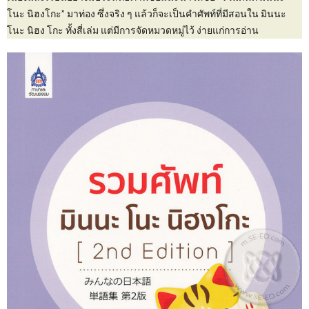
โนะ นิฮงโกะ” มาท่อง ซึ่งจริง ๆ แล้วก็จะเป็นคำศัพท์ที่มีสอนใน มินนะ
โนะ นิฮง โกะ ทั้งสี่เล่ม แต่มีการจัดหมวดหมู่ไว้ ง่ายแก่การอ่าน