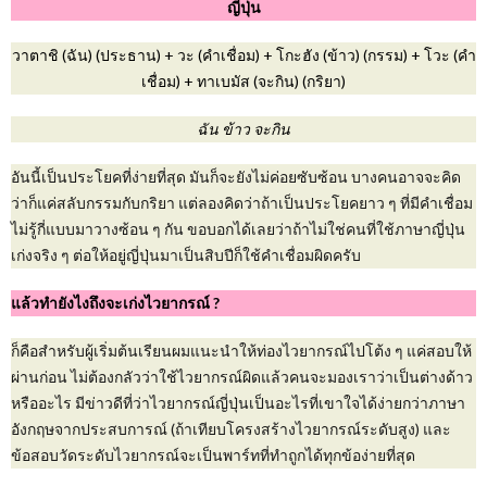
ญี่ปุ่น
วาตาชิ (ฉัน) (ประธาน) + วะ (คำเชื่อม) + โกะฮัง (ข้าว) (กรรม) + โวะ (คำ
เชื่อม) + ทาเบมัส (จะกิน) (กริยา)
ฉัน ข้าว จะกิน
อันนี้เป็นประโยคที่ง่ายที่สุด มันก็จะยังไม่ค่อยซับซ้อน บางคนอาจจะคิด
ว่าก็แค่สลับกรรมกับกริยา แต่ลองคิดว่าถ้าเป็นประโยคยาว ๆ ที่มีคำเชื่อม
ไม่รู้กี่แบบมาวางซ้อน ๆ กัน ขอบอกได้เลยว่าถ้าไม่ใช่คนที่ใช้ภาษาญี่ปุ่น
เก่งจริง ๆ ต่อให้อยู่ญี่ปุ่นมาเป็นสิบปีก็ใช้คำเชื่อมผิดครับ
แล้วทำยังไงถึงจะเก่งไวยากรณ์ ?
ก็คือสำหรับผู้เริ่มต้นเรียนผมแนะนำให้ท่องไวยากรณ์ไปโต้ง ๆ แค่สอบให้
ผ่านก่อน ไม่ต้องกลัวว่าใช้ไวยากรณ์ผิดแล้วคนจะมองเราว่าเป็นต่างด้าว
หรืออะไร มีข่าวดีที่ว่าไวยากรณ์ญี่ปุ่นเป็นอะไรที่เขาใจได้ง่ายกว่าภาษา
อังกฤษจากประสบการณ์ (ถ้าเทียบโครงสร้างไวยากรณ์ระดับสูง) และ
ข้อสอบวัดระดับไวยากรณ์จะเป็นพาร์ทที่ทำถูกได้ทุกข้อง่ายที่สุด